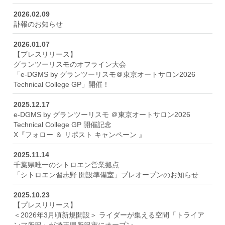
2026.02.09
訃報のお知らせ
拠点一覧
2026.01.07
【プレスリリース】
グランツーリスモのオフライン大会
SUSTAINABILITY
「e-DGMS by グランツーリスモ＠東京オートサロン2026
サスティナビリティ
Technical College GP」開催！
サスティナビリティトップ
2025.12.17
e-DGMS by グランツーリスモ ＠東京オートサロン2026
モータースポーツの取り組み
Technical College GP 開催記念
X『フォロー ＆ リポスト キャンペーン 』
社会への取り組み
2025.11.14
誰もがいきいきと活躍できる社会
千葉県唯一のシトロエン営業拠点
「シトロエン習志野 開設準備室」プレオープンのお知らせ
2025.10.23
RECRUIT
【プレスリリース】
採用情報
＜2026年3月頃新規開設＞ ライダーが集える空間「トライア