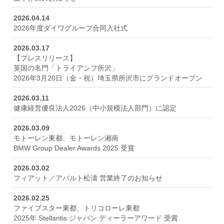
グループ各社紹介
2026.04.14
株式会社ホンダカーズ埼玉南
2026年度ダイワグループ合同入社式
2026.03.17
【プレスリリース】
株式会社モトーレン東都
英国の名門「トライアンフ所沢」
2026年3月20日（金・祝）埼玉県所沢市にグランドオープン
2026.03.11
株式会社ファイブスター東都
健康経営優良法人2026（中小規模法人部門）に認定
2026.03.09
ダイワオートモビルズ株式会社
モトーレン東都、モトーレン湘南
BMW Group Dealer Awards 2025 受賞
2026.03.02
株式会社トリコローレ東都
フィアット／アバルト松濤 営業終了のお知らせ
2026.02.25
ファイブスター東都、トリコローレ東都
株式会社モトーレン湘南
2025年 Stellantis ジャパン ディーラーアワード 受賞