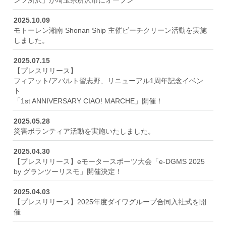
ンフ所沢」が埼玉県所沢市にオープン
新卒採用情報
2025.10.09
自動車整備士新卒採用情報
モトーレン湘南 Shonan Ship 主催ビーチクリーン活動を実施
しました。
2025.07.15
お問い合わせ
【プレスリリース】
ニュース一覧
フィアット/アバルト習志野、リニューアル1周年記念イベン
ト
プライバシーポリシー
「1st ANNIVERSARY CIAO! MARCHE」開催！
カスタマーハラスメント基本方針
FD宣言（顧客本位の業務運営方針）
2025.05.28
災害ボランティア活動を実施いたしました。
サイトのご利用にあたって
2025.04.30
【プレスリリース】eモータースポーツ大会「e-DGMS 2025
DG motorsport
by グランツーリスモ」開催決定！
e-DGmotorsports
2025.04.03
【プレスリリース】2025年度ダイワグループ合同入社式を開
催