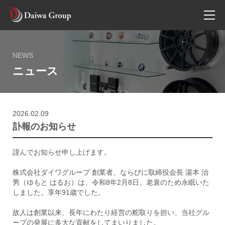
CORPORATE
NEWS
企業情報
ニュース
CEOメッセージ
会社概要
2026.02.09
55年のあゆみ
訃報のお知らせ
企業理念
謹んでお知らせ申し上げます。
沿革
株式会社ダイワグループ 創業者、ならびに取締役会長 湯本 治
男（ゆもと はるお）は、令和8年2月8日、老衰のため永眠いた
しました。享年91歳でした。
ABOUT GROUP
故人は創業以来、長年にわたり経営の舵取りを担い、当社グル
グループについて
ープの発展に多大な貢献をしてまいりました。