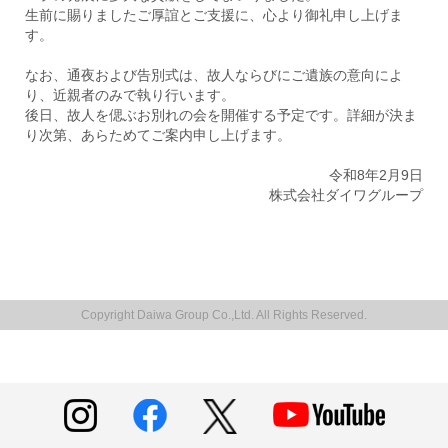
生前に賜りましたご厚誼とご支援に、心より御礼申し上げま
グループ各社紹介
す。
株式会社ホンダカーズ埼玉南
なお、通夜および告別式は、故人ならびにご遺族の意向によ
り、近親者のみで執り行います。
後日、故人を偲ぶお別れの会を開催する予定です。詳細が決ま
株式会社モトーレン東都
り次第、あらためてご案内申し上げます。
令和8年2月9日
株式会社ダイワグループ
株式会社ファイブスター東都
ダイワオートモビルズ株式会社
Copyright Daiwa Group Co.,Ltd. All Rights Reserved.
株式会社トリコローレ東都
株式会社モトーレン湘南