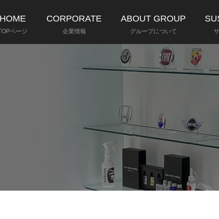
HOME
CORPORATE
ABOUT GROUP
SU
TOPページ
企業情報
グループについて
プ
会社概要
55年の
組み
沿革
株式会社モトーレン東都
きる社会