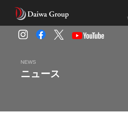
SUSTAINABILITY
RECRUIT
サスティナビリティ
採用情報
CORPORATE
ABOUT GROUP
企業情報
グループについて
新卒採用情報
サスティナビリティトッ
NEWS
CEOメッセージ
グループ各社紹介
ニュース
自動車整備士新卒採用情報
モータースポーツの取り
企業理念
社会への取り組み
株式会社ホンダカーズ埼玉南
誰もがいきいきと活躍で