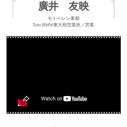
廣井 友映
モトーレン東都
Toto BMW東大和営業所／営業