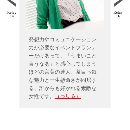
Relay
Relay
14
16
発想力やコミュニケーション
力が必要なイベントプランナ
ーだけあって、「うまいこと
言うなあ」と感心してしまう
ほどの言葉の達人。茶目っ気
な魅力と一生懸命さが同居す
る、誰からも好かれる素敵な
女性です。
（⇒見る）